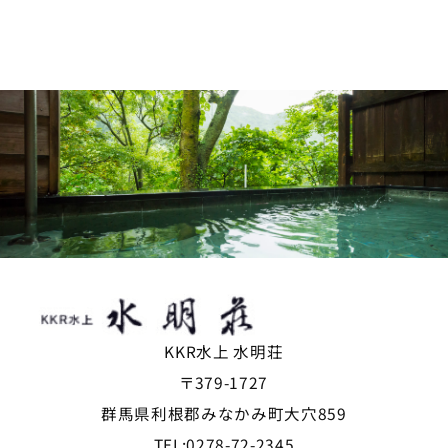
KKR水上 水明荘
〒379-1727
群馬県利根郡みなかみ町大穴859
TEL:
0278-72-2345