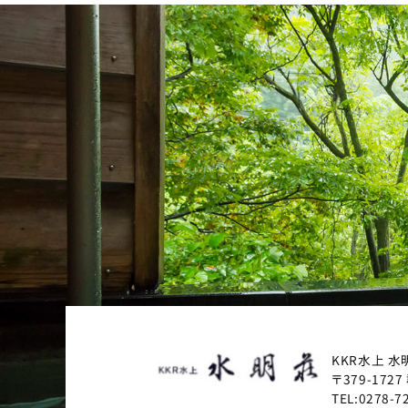
KKR水上 水
〒379-1727
TEL:
0278-7